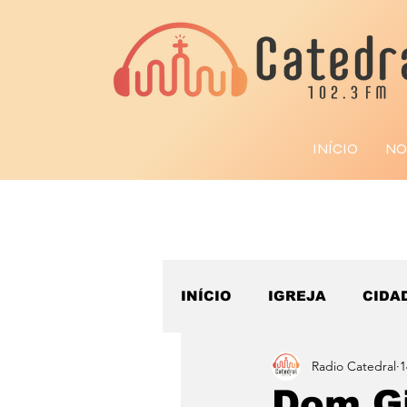
INÍCIO
NO
INÍCIO
IGREJA
CIDA
Radio Catedral
1
ESPORTE
Dom Gi