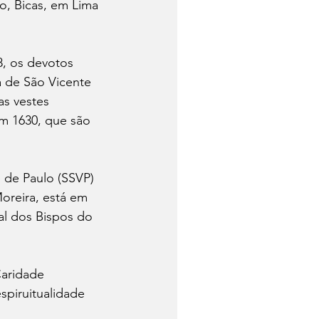
, Bicas, em Lima 
8, os devotos 
 de São Vicente 
s vestes 
 em 1630, que são 
 de Paulo (SSVP) 
oreira, está em 
al dos Bispos do 
aridade 
piruitualidade 