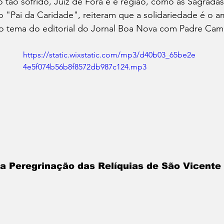
ão sofrido, Juiz de Fora e e região, como as Sagradas 
o "Pai da Caridade", reiteram que a solidariedade é o 
 o tema do editorial do Jornal Boa Nova com Padre Cami
https://static.wixstatic.com/mp3/d40b03_65be2e
4e5f074b56b8f8572db987c124.mp3
 Peregrinação das Relíquias de São Vicente