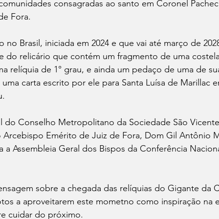
 comunidades consagradas ao santo em Coronel Pacheco
de Fora.
 no Brasil, iniciada em 2024 e que vai até março de 202
e do relicário que contém um fragmento de uma costela
ma relíquia de 1° grau, e ainda um pedaço de uma de sua
 e uma carta escrito por ele para Santa Luísa de Marillac
u.
ual do Conselho Metropolitano da Sociedade São Vicente
o Arcebispo Emérito de Juiz de Fora, Dom Gil Antônio M
ra a Assembleia Geral dos Bispos da Conferência Nacion
nsagem sobre a chegada das relíquias do Gigante da C
tos a aproveitarem este mometno como inspiração na es
re cuidar do próximo.