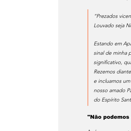
“Prezados vicent
Louvado seja No
Estando em Apar
sinal de minha 
significativo, qu
Rezemos diante
e incluamos um
nosso amado Pa
do Espírito San
"Não podemos v