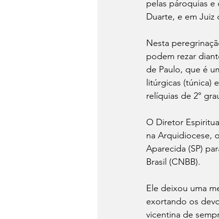
pelas pároquias e
Duarte, e em Juiz 
Nesta peregrinação
podem rezar diant
de Paulo, que é u
litúrgicas (túnica)
relíquias de 2° gra
O Diretor Espirit
na Arquidiocese, 
Aparecida (SP) pa
Brasil (CNBB). 
Ele deixou uma me
exortando os devo
vicentina de semp