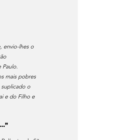
 envio-lhes o 
ão 
e Paulo. 
s mais pobres 
suplicado o 
 e do Filho e 
e…”