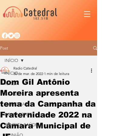
Post
INÍCIO
Radio Catedral
INÍCIO
30 de mar. de 2022
1 min de leitura
Dom Gil Antônio
IGREJA
Moreira apresenta
CIDADE
tema da Campanha da
NACIONAL
Fraternidade 2022 na
BOM APETITE
Câmara Municipal de
BENDITA SAÚDE
OPINIÃO