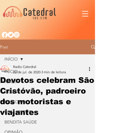
Post
INÍCIO
Radio Catedral
INÍCIO
22 de jul. de 2020
3 min de leitura
Devotos celebram São
IGREJA
Cristóvão, padroeiro
CIDADE
dos motoristas e
NACIONAL
viajantes
BOM APETITE
BENDITA SAÚDE
OPINIÃO