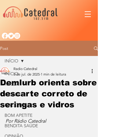
Post
INÍCIO
Radio Catedral
INÍCIO
5 de jul. de 2025
1 min de leitura
Demlurb orienta sobre
IGREJA
descarte correto de
CIDADE
seringas e vidros
NACIONAL
BOM APETITE
Por Rádio Catedral
BENDITA SAÚDE
OPINIÃO