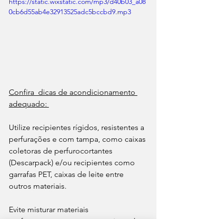
https://static.wixstatic.com/mp3/d40b03_a08
0cb6d55ab4e32913525adc5bccbd9.mp3
Confira  dicas de acondicionamento 
adequado: 
Utilize recipientes rígidos, resistentes a 
perfurações e com tampa, como caixas 
coletoras de perfurocortantes 
(Descarpack) e/ou recipientes como 
garrafas PET, caixas de leite entre 
outros materiais.
​Evite misturar materiais 