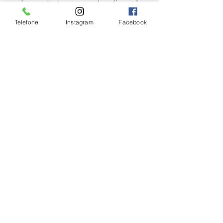
perfurocortantes com outros tipos de 
resíduos. Identifique as embalagens 
Telefone
Instagram
Facebook
com adesivos ou bilhetes que 
indiquem os riscos aos garis.
CIDADE
Ver tudo
Posts Relacionados