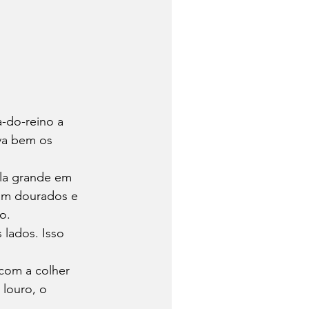
-do-reino a 
va bem os 
la grande em 
jam dourados e 
o.
lados. Isso 
com a colher 
 louro, o 