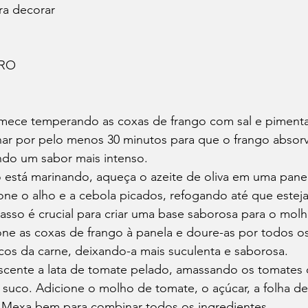
ra decorar
ARO
mece temperando as coxas de frango com sal e pimenta
nar por pelo menos 30 minutos para que o frango absor
ndo um sabor mais intenso.
 está marinando, aqueça o azeite de oliva em uma pane
one o alho e a cebola picados, refogando até que este
asso é crucial para criar uma base saborosa para o molh
ne as coxas de frango à panela e doure-as por todos os 
ucos da carne, deixando-a mais suculenta e saborosa.
scente a lata de tomate pelado, amassando os tomates 
 suco. Adicione o molho de tomate, o açúcar, a folha de
 Mexa bem para combinar todos os ingredientes.