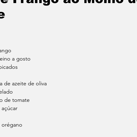
e
rango
reino a gosto
 picados
a de azeite de oliva
pelado
ho de tomate
 açúcar
e orégano