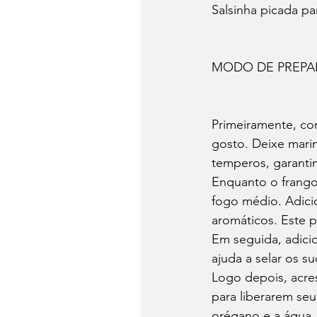
Salsinha picada pa
MODO DE PREP
Primeiramente, co
gosto. Deixe mari
temperos, garanti
Enquanto o frango
fogo médio. Adici
aromáticos. Este p
Em seguida, adicio
ajuda a selar os s
Logo depois, acre
para liberarem seu
orégano e a água.