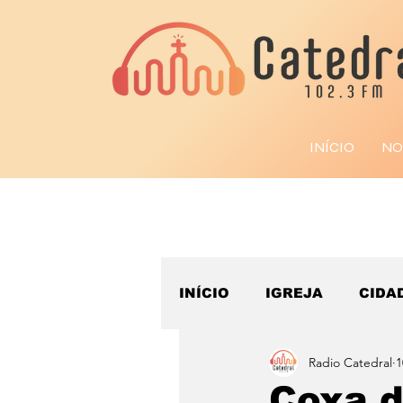
INÍCIO
NO
INÍCIO
IGREJA
CIDA
Radio Catedral
1
ESPORTE
Coxa d