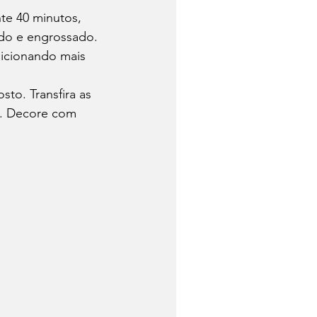
te 40 minutos, 
do e engrossado. 
dicionando mais 
sto. Transfira as 
a. Decore com 