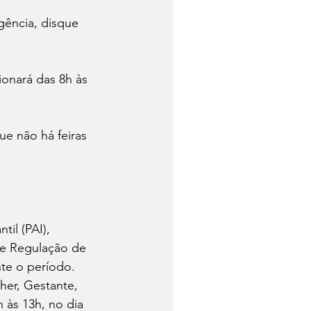
gência, disque 
ionará das 8h às 
e não há feiras 
il (PAI), 
de Regulação de 
te o período. 
er, Gestante, 
 às 13h, no dia 