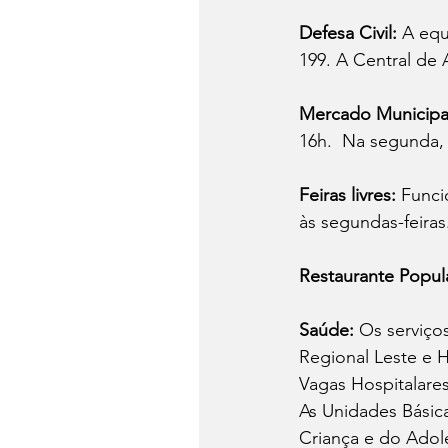
Defesa Civil: 
A equ
199. A Central de
Mercado Municipa
16h.  Na segunda, 
Feiras livres: 
Funci
às segundas-feiras
Restaurante Popul
Saúde: 
Os serviço
Regional Leste e 
Vagas Hospitalare
As Unidades Básic
Criança e do Adol