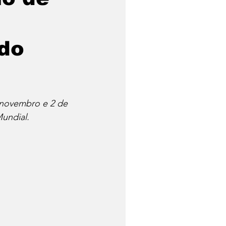
 do
e novembro e 2 de 
undial.