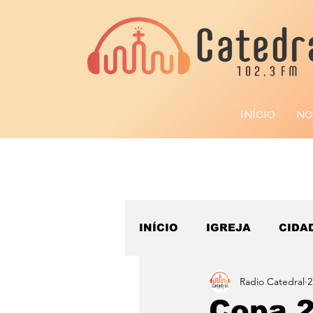
INÍCIO
NO
INÍCIO
IGREJA
CIDA
Radio Catedral
2
ESPORTE
Copa 2