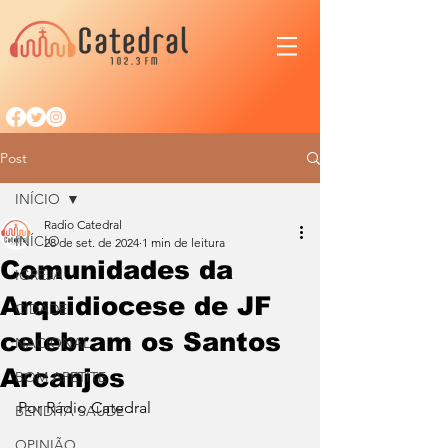
Post
INÍCIO
Radio Catedral
INÍCIO
28 de set. de 2024
1 min de leitura
Comunidades da
IGREJA
Arquidiocese de JF
CIDADE
celebram os Santos
NACIONAL
Arcanjos
BOM APETITE
Por Rádio Catedral
BENDITA SAÚDE
OPINIÃO