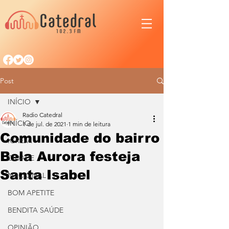
Post
INÍCIO
Radio Catedral
INÍCIO
1 de jul. de 2021
1 min de leitura
Comunidade do bairro
IGREJA
Bela Aurora festeja
CIDADE
Santa Isabel
NACIONAL
BOM APETITE
BENDITA SAÚDE
OPINIÃO