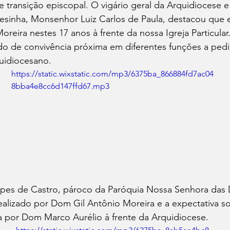
 transição episcopal. O vigário geral da Arquidiocese e
resinha, Monsenhor Luiz Carlos de Paula, destacou que 
reira nestes 17 anos à frente da nossa Igreja Particular. 
do de convivência próxima em diferentes funções a pedi
uidiocesano.
https://static.wixstatic.com/mp3/6375ba_866884fd7ac04
8bba4e8cc6d147ffd67.mp3
pes de Castro, pároco da Paróquia Nossa Senhora das D
ealizado por Dom Gil Antônio Moreira e a expectativa so
por Dom Marco Aurélio à frente da Arquidiocese.