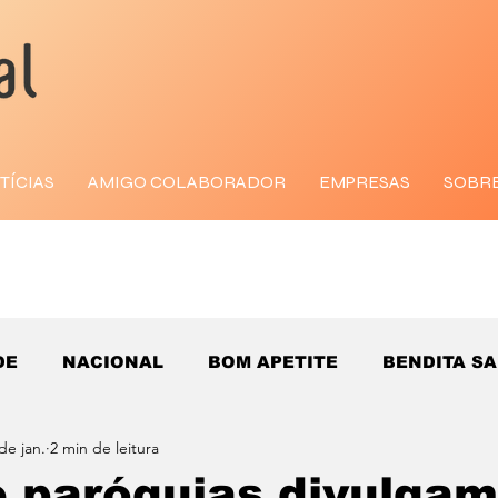
TÍCIAS
AMIGO COLABORADOR
EMPRESAS
SOBR
DE
NACIONAL
BOM APETITE
BENDITA S
de jan.
2 min de leitura
e paróquias divulgam