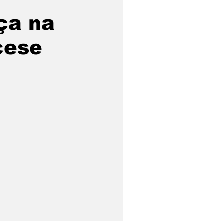
ça na
cese