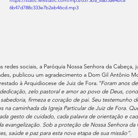
https://static.wixstatic.com/mp3/6375ba_8ab5ae4bc8
6b47d788c333e7b2eb46cd.mp3
s redes sociais, a Paróquia Nossa Senhora da Cabeça, 
des, publicou um agradecimento a Dom Gil Antônio Mor
restado à Arquidiocese de Juiz de Fora.
“Foram anos de 
 dedicação, zelo pastoral e amor ao povo de Deus, cond
sabedoria, firmeza e coração de pai. Seu testemunho de
 na caminhada da Igreja Particular de Juiz de Fora. Qu
da gesto de cuidado, cada palavra de orientação e cad
a evangelização. Sob a proteção de Nossa Senhora da
s, saúde e paz para esta nova etapa de sua missão”.