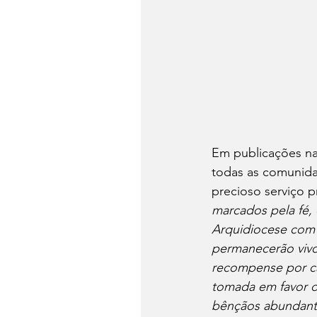
Em publicações na
todas as comunida
precioso serviço p
marcados pela fé,
Arquidiocese com 
permanecerão vivos
recompense por ca
tomada em favor d
bênçãos abundante