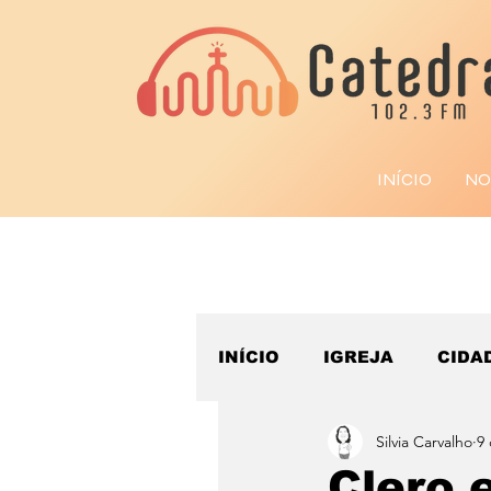
INÍCIO
NO
INÍCIO
IGREJA
CIDA
Silvia Carvalho
9 
ESPORTE
Clero 