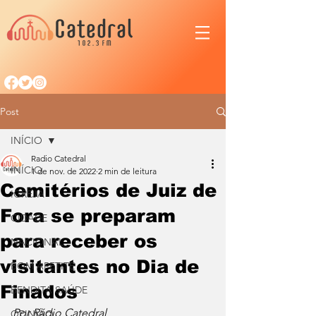
Post
INÍCIO
Radio Catedral
INÍCIO
1 de nov. de 2022
2 min de leitura
Cemitérios de Juiz de
IGREJA
Fora se preparam
CIDADE
para receber os
NACIONAL
visitantes no Dia de
BOM APETITE
Finados
BENDITA SAÚDE
Por Rádio Catedral
OPINIÃO