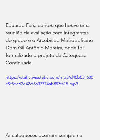
Eduardo Faria contou que houve uma 
reunião de avaliação com integrantes 
do grupo e o Arcebispo Metropolitano 
Dom Gil Antônio Moreira, onde foi 
formalizado o projeto da Catequese 
Continuada.
https://static.wixstatic.com/mp3/d40b03_680
e9f5ee62e42cf8a37774ab893fa15.mp3
As catequeses ocorrem sempre na 