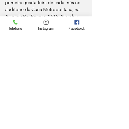
primeira quarta-feira de cada mês no 
auditório da Cúria Metropolitana, na 
Avenida Rio Branco, 4.516, Alto dos 
Passos. A formação é gratuita e aberta 
Telefone
Instagram
Facebook
a todos os interessados, sem 
necessidade de inscrição prévia ou 
participação no encontro anterior.
IGREJA
Ver tudo
Posts Relacionados