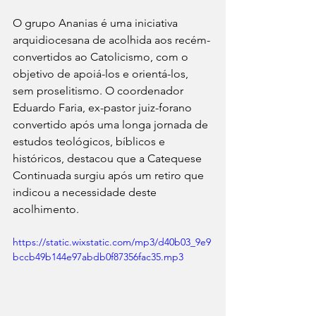
O grupo Ananias é uma iniciativa 
arquidiocesana de acolhida aos recém-
convertidos ao Catolicismo, com o 
objetivo de apoiá-los e orientá-los, 
sem proselitismo.
O coordenador 
Eduardo Faria, ex-pastor juiz-forano 
convertido após uma longa jornada de 
estudos teológicos, bíblicos e 
históricos, destacou que a Catequese 
Continuada surgiu após um retiro que 
indicou a necessidade deste 
acolhimento.
https://static.wixstatic.com/mp3/d40b03_9e9
bccb49b144e97abdb0f87356fac35.mp3