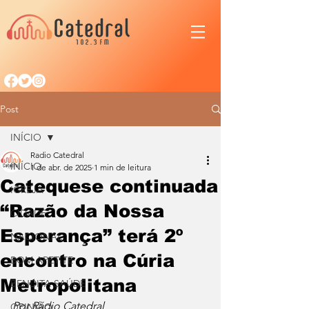
Post
INÍCIO
Radio Catedral
INÍCIO
1 de abr. de 2025
1 min de leitura
Catequese continuada
IGREJA
“Razão da Nossa
CIDADE
Esperança” terá 2º
NACIONAL
encontro na Cúria
BOM APETITE
Metropolitana
BENDITA SAÚDE
Por Rádio Catedral
OPINIÃO