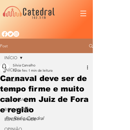
Post
INÍCIO
Silvia Carvalho
INÍCIO
13 de fev.
1 min de leitura
Carnaval deve ser de
IGREJA
tempo firme e muito
CIDADE
calor em Juiz de Fora
NACIONAL
e região
BOM APETITE
Por Rádio Catedral
BENDITA SAÚDE
OPINIÃO