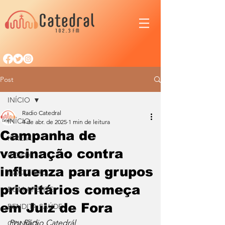
Post
INÍCIO
Radio Catedral
INÍCIO
4 de abr. de 2025
1 min de leitura
Campanha de
IGREJA
vacinação contra
CIDADE
influenza para grupos
NACIONAL
prioritários começa
BOM APETITE
em Juiz de Fora
BENDITA SAÚDE
Por Rádio Catedrál
OPINIÃO