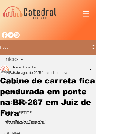
Post
INÍCIO
Radio Catedral
INÍCIO
6 de ago. de 2025
1 min de leitura
Cabine de carreta fica
IGREJA
pendurada em ponte
CIDADE
na BR-267 em Juiz de
NACIONAL
Fora
BOM APETITE
Por Rádio Catedral
BENDITA SAÚDE
OPINIÃO