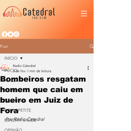
Post
INÍCIO
Radio Catedral
INÍCIO
3 de fev.
1 min de leitura
Bombeiros resgatam
IGREJA
homem que caiu em
CIDADE
bueiro em Juiz de
NACIONAL
Fora
BOM APETITE
Por Rádio Catedral
BENDITA SAÚDE
OPINIÃO