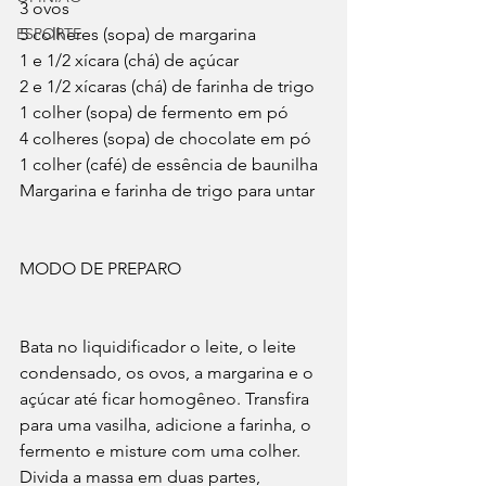
3 ovos
ESPORTE
5 colheres (sopa) de margarina
1 e 1/2 xícara (chá) de açúcar
2 e 1/2 xícaras (chá) de farinha de trigo
1 colher (sopa) de fermento em pó
4 colheres (sopa) de chocolate em pó
1 colher (café) de essência de baunilha
Margarina e farinha de trigo para untar
MODO DE PREPARO
Bata no liquidificador o leite, o leite 
condensado, os ovos, a margarina e o 
açúcar até ficar homogêneo. Transfira 
para uma vasilha, adicione a farinha, o 
fermento e misture com uma colher.
Divida a massa em duas partes, 