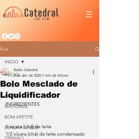
Post
INÍCIO
Radio Catedral
INÍCIO
2 de abr. de 2020
1 min de leitura
Bolo Mesclado de
IGREJA
Liquidificador
CIDADE
INGREDIENTES
NACIONAL
BOM APETITE
1 xícara (chá) de leite
BENDITA SAÚDE
1/2 xícara (chá) de leite condensado
OPINIÃO