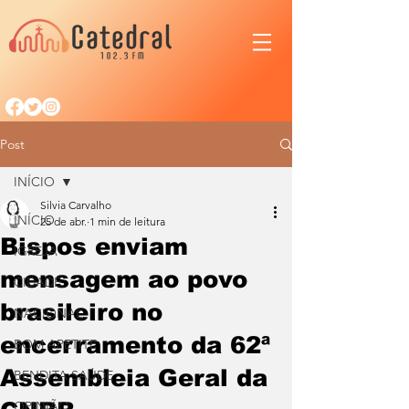
Post
INÍCIO
Silvia Carvalho
INÍCIO
25 de abr.
1 min de leitura
Bispos enviam
IGREJA
mensagem ao povo
CIDADE
brasileiro no
NACIONAL
encerramento da 62ª
BOM APETITE
Assembleia Geral da
BENDITA SAÚDE
OPINIÃO