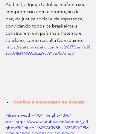
Ao final, a Igreja Católica reafirma seu 
compromisso com a promoção da 
paz, da justiça social e da esperança, 
convidando todos os brasileiros a 
construírem um país mais fraterno e 
solidário, como ressalta Dom Jaime.
https://static.wixstatic.com/mp3/6375ba_fad8
2573786f44699c0ca29c594ce7b7.mp3
Confira a mensagem na íntegra.
<iframe width="704" height="396" 
src="https://www.youtube.com/embed/_ZB
ghsfyz2k" title="#62AGCNBB - MENSAGEM 
DOS BISPOS DO BRASIL AO POVO 