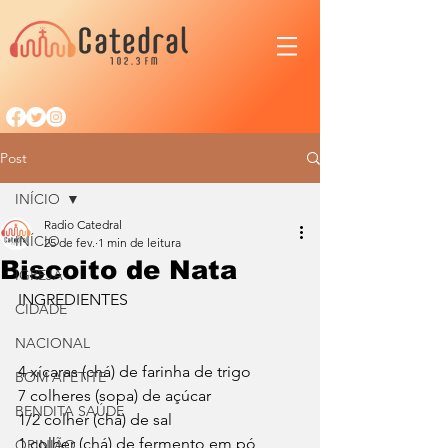
Post
INÍCIO
Radio Catedral
INÍCIO
25 de fev.
1 min de leitura
Biscoito de Nata
IGREJA
INGREDIENTES
CIDADE
NACIONAL
4 xícaras (chá) de farinha de trigo
BOM APETITE
7 colheres (sopa) de açúcar
BENDITA SAÚDE
1/2 colher (chá) de sal
1 colher (chá) de fermento em pó 
OPINIÃO