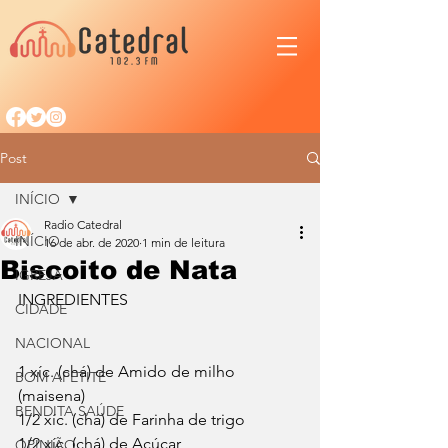
Post
INÍCIO
Radio Catedral
INÍCIO
16 de abr. de 2020
1 min de leitura
Biscoito de Nata
IGREJA
INGREDIENTES
CIDADE
NACIONAL
1 xíc. (chá) de Amido de milho 
BOM APETITE
(maisena)
BENDITA SAÚDE
1/2 xíc. (chá) de Farinha de trigo
1/2 xíc. (chá) de Açúcar
OPINIÃO