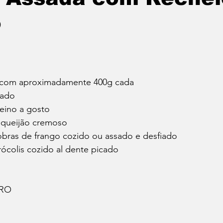
o
s com aproximadamente 400g cada
cado
reino a gosto
requeijão cremoso
sobras de frango cozido ou assado e desfiado
brócolis cozido al dente picado
ARO