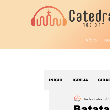
INÍCIO
NO
INÍCIO
IGREJA
CIDA
Radio Catedral
1
ESPORTE
Batata