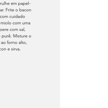
rulhe em papel-
r. Frite o bacon 
 com cuidado 
o miolo com uma 
ere com sal, 
 purê. Misture o 
ao forno alto, 
on e sirva.