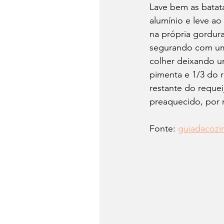
Lave bem as batat
alumínio e leve ao
na própria gordur
segurando com um 
colher deixando u
pimenta e 1/3 do r
restante do requei
preaquecido, por m
Fonte: 
guiadacozi