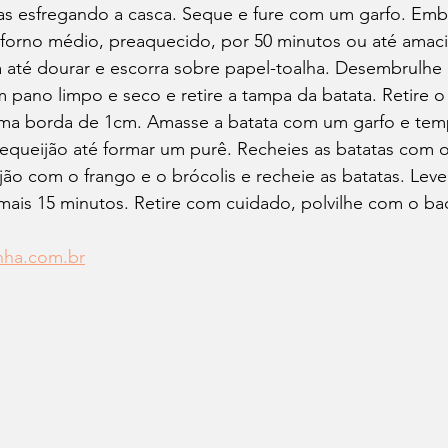
as esfregando a casca. Seque e fure com um garfo. Emb
 forno médio, preaquecido, por 50 minutos ou até amacia
a até dourar e escorra sobre papel-toalha. Desembrulhe
pano limpo e seco e retire a tampa da batata. Retire 
ma borda de 1cm. Amasse a batata com um garfo e temp
equeijão até formar um purê. Recheies as batatas com o
jão com o frango e o brócolis e recheie as batatas. Leve 
ais 15 minutos. Retire com cuidado, polvilhe com o bac
nha.com.br