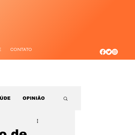
E
CONTATO
AÚDE
OPINIÃO
o de