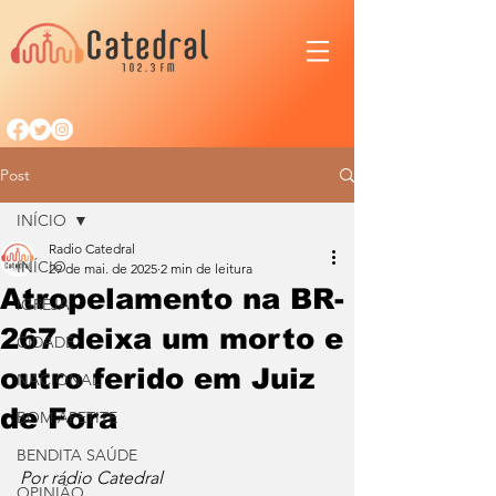
Post
INÍCIO
Radio Catedral
INÍCIO
29 de mai. de 2025
2 min de leitura
Atropelamento na BR-
IGREJA
267 deixa um morto e
CIDADE
outro ferido em Juiz
NACIONAL
de Fora
BOM APETITE
BENDITA SAÚDE
Por rádio Catedral
OPINIÃO