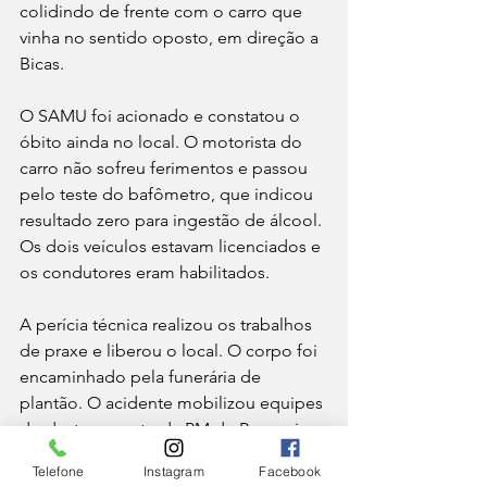
colidindo de frente com o carro que 
vinha no sentido oposto, em direção a 
Bicas.
O SAMU foi acionado e constatou o 
óbito ainda no local. O motorista do 
carro não sofreu ferimentos e passou 
pelo teste do bafômetro, que indicou 
resultado zero para ingestão de álcool. 
Os dois veículos estavam licenciados e 
os condutores eram habilitados.
A perícia técnica realizou os trabalhos 
de praxe e liberou o local. O corpo foi 
encaminhado pela funerária de 
plantão. O acidente mobilizou equipes 
do destacamento da PM de Pequeri e 
da Polícia Militar Rodoviária, com 
Telefone
Instagram
Facebook
apoio do Copom de Juiz de Fora.