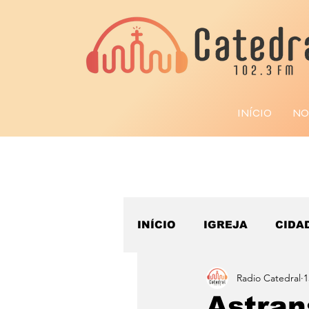
INÍCIO
NO
INÍCIO
IGREJA
CIDA
Radio Catedral
1
ESPORTE
Astran