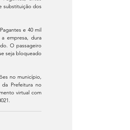
 substituição dos 
agantes e 40 mil 
 a empresa, dura 
ldo. O passageiro 
e seja bloqueado 
ões no município, 
a Prefeitura no 
ento virtual com 
8021.