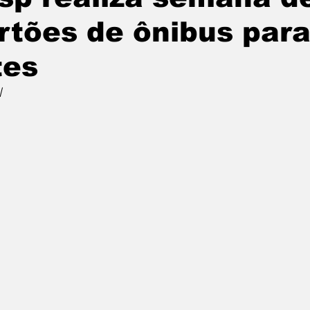
rtões de ônibus par
tes
l