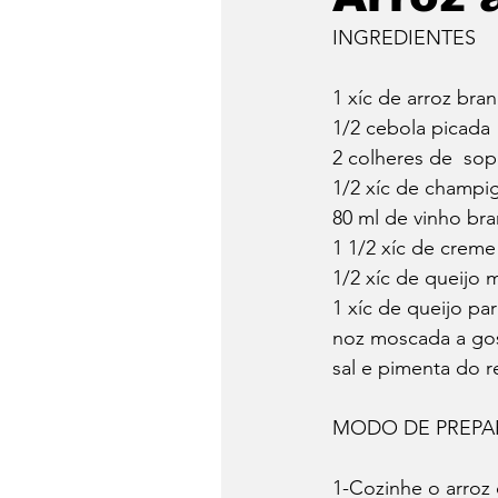
INGREDIENTES
1 xíc de arroz bra
1/2 cebola picada
2 colheres de  so
1/2 xíc de champi
80 ml de vinho br
1 1/2 xíc de creme 
1/2 xíc de queijo 
1 xíc de queijo pa
noz moscada a go
sal e pimenta do r
MODO DE PREP
1-Cozinhe o arroz