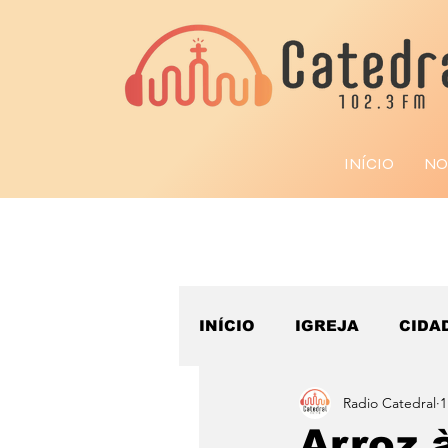
INÍCIO
NO
INÍCIO
IGREJA
CIDA
Radio Catedral
1
ESPORTE
Arroz 