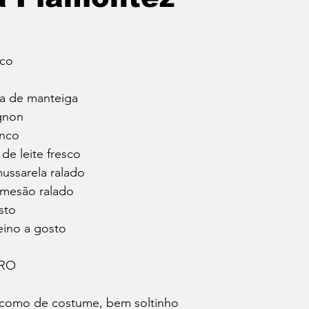
nco
pa de manteiga
gnon
anco
de leite fresco
mussarela ralado
rmesão ralado
sto
eino a gosto
ARO
 como de costume, bem soltinho 