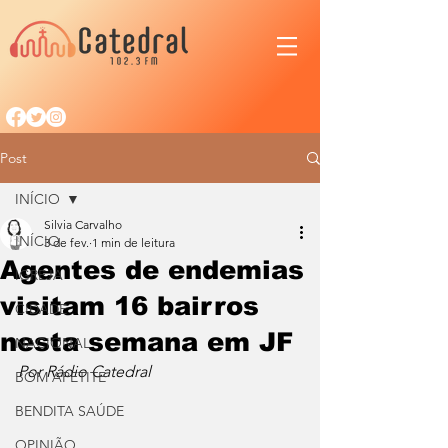
Post
INÍCIO
Silvia Carvalho
INÍCIO
3 de fev.
1 min de leitura
Agentes de endemias
IGREJA
visitam 16 bairros
CIDADE
nesta semana em JF
NACIONAL
Por Rádio Catedral
BOM APETITE
BENDITA SAÚDE
OPINIÃO