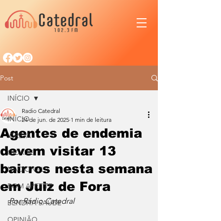
Post
INÍCIO
Radio Catedral
INÍCIO
24 de jun. de 2025
1 min de leitura
Agentes de endemia
IGREJA
devem visitar 13
CIDADE
bairros nesta semana
NACIONAL
em Juiz de Fora
BOM APETITE
Por Rádio Catedral
BENDITA SAÚDE
OPINIÃO