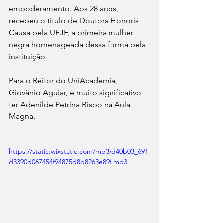
empoderamento. Aos 28 anos, 
recebeu o título de Doutora Honoris 
Causa pela UFJF, a primeira mulher 
negra homenageada dessa forma pela 
instituição. 
Para o Reitor do UniAcademia, 
Giovânio Aguiar, é muito significativo 
ter Adenilde Petrina Bispo na Aula 
Magna.
https://static.wixstatic.com/mp3/d40b03_691
d3390d067454f94875d8b8263e89f.mp3