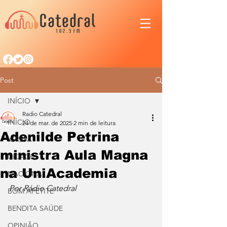
Post
INÍCIO
Radio Catedral
INÍCIO
24 de mar. de 2025
2 min de leitura
Adenilde Petrina
IGREJA
ministra Aula Magna
CIDADE
na UniAcademia
NACIONAL
Por Rádio Catedral
BOM APETITE
BENDITA SAÚDE
OPINIÃO