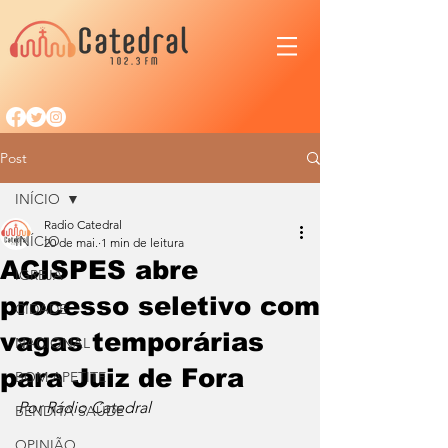
Post
INÍCIO
Radio Catedral
INÍCIO
20 de mai.
1 min de leitura
ACISPES abre
IGREJA
processo seletivo com
CIDADE
vagas temporárias
NACIONAL
para Juiz de Fora
BOM APETITE
Por Rádio Catedral
BENDITA SAÚDE
OPINIÃO