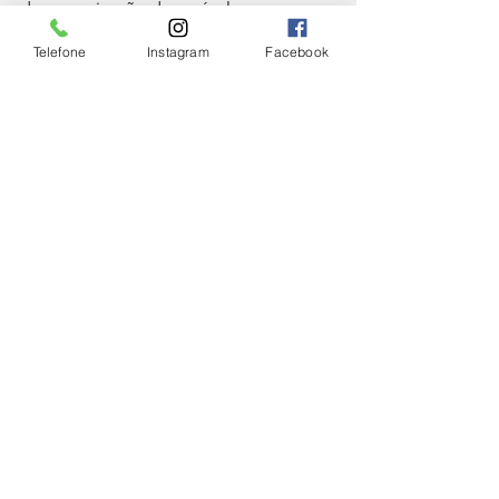
desenergização dos veículos 
envolvidos e a sinalização da via, 
Telefone
Instagram
Facebook
garantindo a segurança do local até a 
chegada da PRF.
CIDADE
Ver tudo
Posts Relacionados