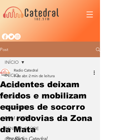
Post
INÍCIO
Radio Catedral
INÍCIO
9 de abr.
2 min de leitura
Acidentes deixam
IGREJA
feridos e mobilizam
CIDADE
equipes de socorro
NACIONAL
em rodovias da Zona
BOM APETITE
da Mata
BENDITA SAÚDE
Por Rádio Catedral
OPINIÃO