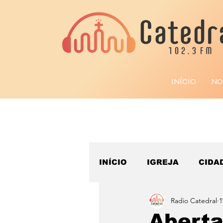
INÍCIO
NO
INÍCIO
IGREJA
CIDA
Radio Catedral
1
ESPORTE
Aberta