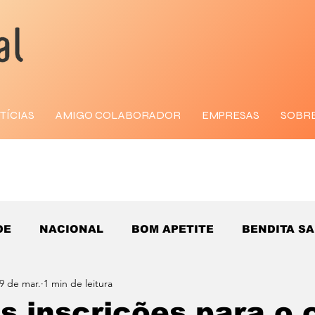
TÍCIAS
AMIGO COLABORADOR
EMPRESAS
SOBR
DE
NACIONAL
BOM APETITE
BENDITA S
9 de mar.
1 min de leitura
s inscrições para o 