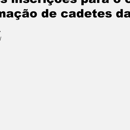
mação de cadetes d
R
l