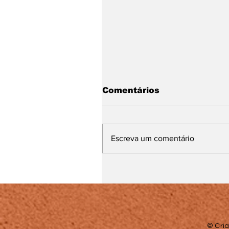
Comentários
Escreva um comentário
Calor e tempo seco
marcam o fim de
semana em Juiz de Fo
e região
© Cria