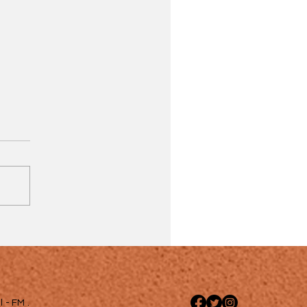
 - FM .