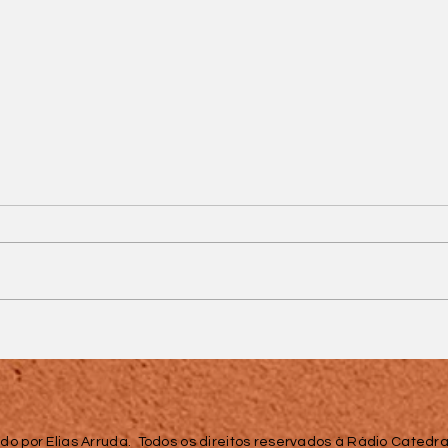
Praça CEU recebe
evento com esporte,
ra
cultura e serviços
gratuitos de saúde
do por Elias Arruda. Todos os direitos reservados à Rádio Catedral