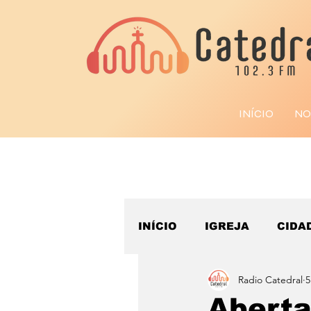
INÍCIO
NO
INÍCIO
IGREJA
CIDA
Radio Catedral
5
ESPORTE
Aberta