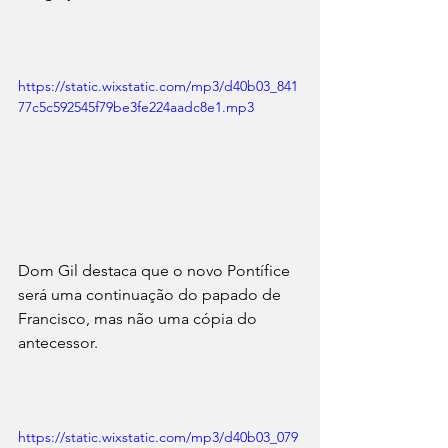
https://static.wixstatic.com/mp3/d40b03_841
77c5c592545f79be3fe224aadc8e1.mp3
Dom Gil destaca que o novo Pontífice 
será uma continuação do papado de 
Francisco, mas não uma cópia do 
antecessor. 
https://static.wixstatic.com/mp3/d40b03_079