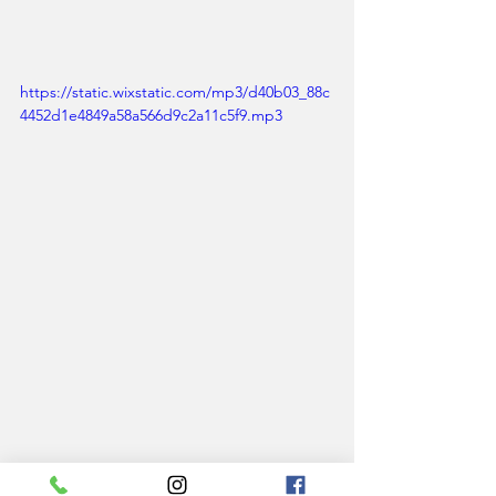
https://static.wixstatic.com/mp3/d40b03_88c
4452d1e4849a58a566d9c2a11c5f9.mp3