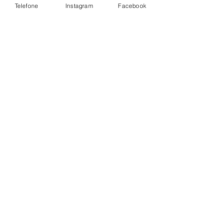
Telefone
Instagram
Facebook
IGREJA
Ver tudo
Posts Relacionados