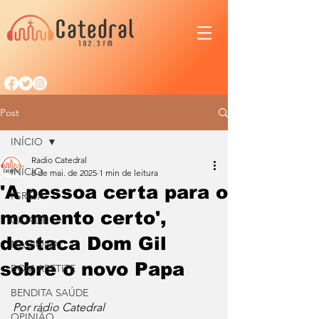
Post
INÍCIO
Radio Catedral
INÍCIO
8 de mai. de 2025
1 min de leitura
'A pessoa certa para o
IGREJA
momento certo',
CIDADE
destaca Dom Gil
NACIONAL
sobre o novo Papa
BOM APETITE
BENDITA SAÚDE
Por rádio Catedral
OPINIÃO