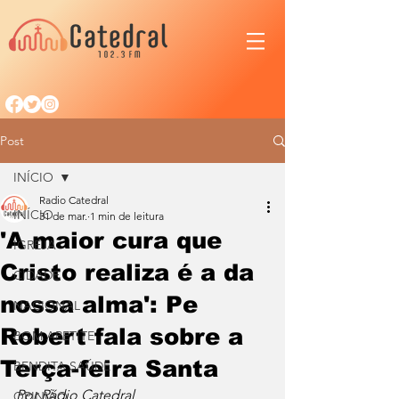
Post
INÍCIO
Radio Catedral
INÍCIO
31 de mar.
1 min de leitura
'A maior cura que
IGREJA
Cristo realiza é a da
CIDADE
nossa alma': Pe
NACIONAL
Robert fala sobre a
BOM APETITE
Terça-feira Santa
BENDITA SAÚDE
Por Rádio Catedral
OPINIÃO