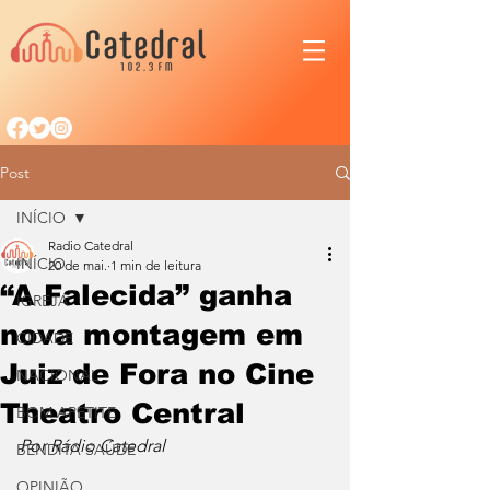
Post
INÍCIO
Radio Catedral
INÍCIO
20 de mai.
1 min de leitura
“A Falecida” ganha
IGREJA
nova montagem em
CIDADE
Juiz de Fora no Cine
NACIONAL
Theatro Central
BOM APETITE
Por Rádio Catedral
BENDITA SAÚDE
OPINIÃO