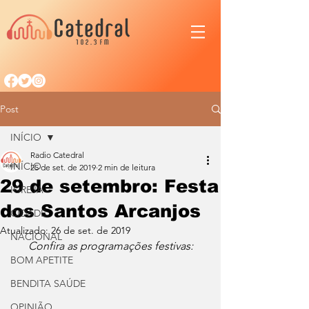
Post
INÍCIO
Radio Catedral
INÍCIO
25 de set. de 2019
2 min de leitura
29 de setembro: Festa
IGREJA
dos Santos Arcanjos
CIDADE
Atualizado:
26 de set. de 2019
NACIONAL
Confira as programações festivas:
BOM APETITE
BENDITA SAÚDE
OPINIÃO