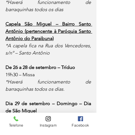
*Haverá funcionamento de 
barraquinhas todos os dias
Capela São Miguel – Bairro Santo 
Antônio (pertencente à Paróquia Santo 
Antônio do Paraibuna)
*A capela fica na Rua dos Vencedores, 
s/nº – Santo Antônio
De 26 a 28 de setembro – Tríduo
19h30 – Missa
*Haverá funcionamento de 
barraquinhas todos os dias.
Dia 29 de setembro – Domingo – Dia 
de São Miguel
14h – Show de prêmios
18h – Missa solene
Telefone
Instagram
Facebook