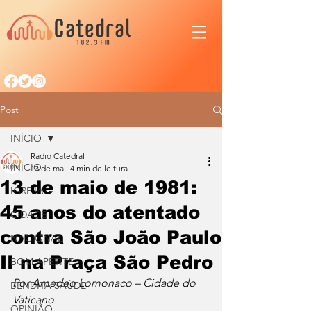
Post
INÍCIO
Radio Catedral
INÍCIO
13 de mai.
4 min de leitura
13 de maio de 1981:
IGREJA
45 anos do atentado
CIDADE
contra São João Paulo
NACIONAL
II na Praça São Pedro
BOM APETITE
Por Amedeo Lomonaco – Cidade do 
BENDITA SAÚDE
Vaticano
OPINIÃO