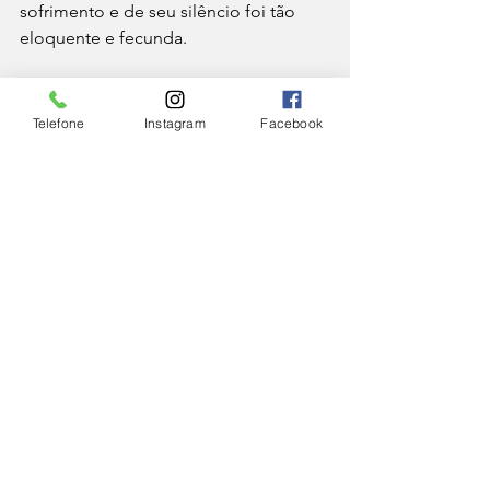
sofrimento e de seu silêncio foi tão 
eloquente e fecunda.
Nas Mãos de Deus
Telefone
Instagram
Facebook
Na 
Audiência Geral de 12 de maio de 
2021
, ao saudar os peregrinos 
poloneses presentes, o Papa Francisco 
relembrou aquela cena dramática de 
13 de maio de 1981.
Amanhã celebra-se a memória litúrgica 
de Nossa Senhora de Fátima e o 40º 
aniversário do atentado contra São 
João Paulo II. Ele próprio afirmava 
categoricamente que devia a sua vida a 
Nossa Senhora de Fátima. Este evento 
torna-nos conscientes de que a nossa 
vida e a história do mundo estão nas 