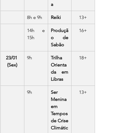
a
8h e 9h
Reiki
13+
14h e 
Produçã
16+
15h
o de 
Sabão
23/01 
9h
Trilha 
18+
(Sex)
Orienta
da em 
Libras
9h
Ser 
13+
Menina 
em 
Tempos 
de Crise 
Climátic