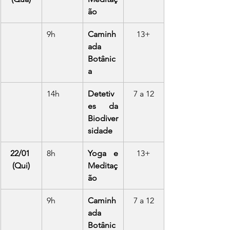
ão
9h
Caminh
13+
ada 
Botânic
a
14h
Detetiv
7 a 12
es da 
Biodiver
sidade
22/01 
8h
Yoga e 
13+
(Qui)
Meditaç
ão
9h
Caminh
7 a 12
ada 
Botânic