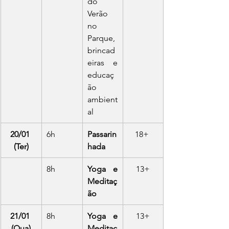
do 
Verão 
no 
Parque, 
brincad
eiras e 
educaç
ão 
ambient
al
20/01 
6h
Passarin
18+ 
(Ter)
hada
8h
Yoga e 
13+
Meditaç
ão
21/01 
8h
Yoga e 
13+
(Qua)
Meditaç