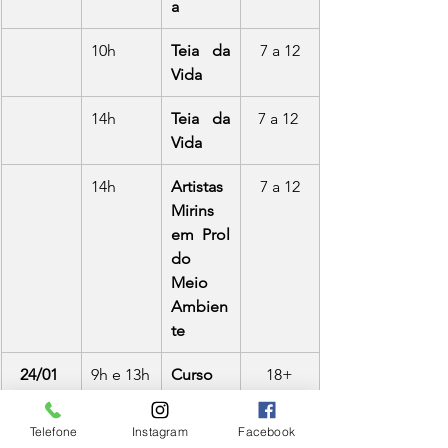
a
10h
Teia da 
7 a 12
Vida
14h
Teia da 
7 a 12 
Vida
14h
Artistas 
7 a 12
Mirins 
em Prol 
do 
Meio 
Ambien
te
24/01 
9h e 13h
Curso 
18+
(Sáb)
de 
Introdu
Telefone
Instagram
Facebook
ção à 