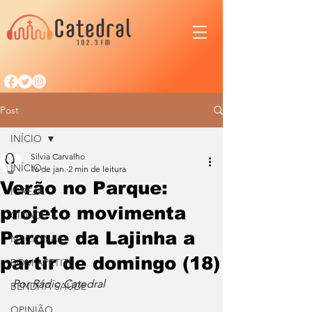
Post
INÍCIO
Silvia Carvalho
INÍCIO
16 de jan.
2 min de leitura
Verão no Parque:
IGREJA
projeto movimenta
CIDADE
Parque da Lajinha a
NACIONAL
partir de domingo (18)
BOM APETITE
Por Rádio Catedral
BENDITA SAÚDE
OPINIÃO