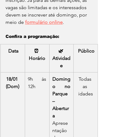
inscrição. Já para as demais ações, as 
vagas são limitadas e os interessados 
devem se inscrever até domingo, por 
meio de 
formulário online
.
Confira a programação:
 Data
⏰ 
🌿 
 Público
Horário
Atividad
e
18/01 
9h às 
Doming
Todas 
(Dom)
12h
o no 
as 
Parque 
idades
– 
Abertur
a 
Aprese
ntação 