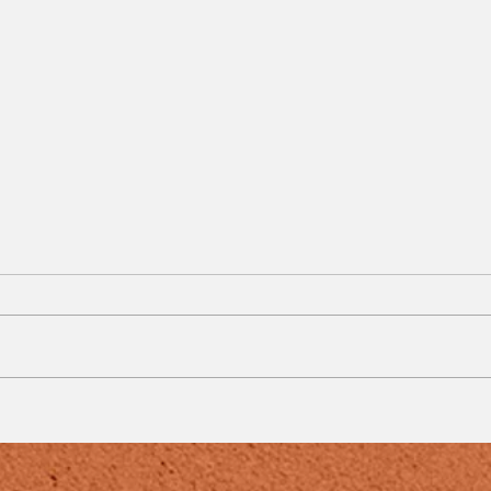
Vacimóvel intensifica
imunização contra o
o
sarampo neste mês de
agosto