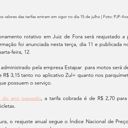
s valores das tarifas entram em vigor no dia 15 de julho | Foto: PJF-Ac
onamento rotativo em Juiz de Fora será reajustado a p
rmação foi anunciada nesta terça, dia 11 e publicada n
arta-feira, 12.
 administrado pela empresa Estapar  para motos será de 
e R$ 3,15 tanto no aplicativo Zul+ quanto nos parquímet
que possuem o serviço.
il do ano passado
, a tarifa cobrada é de R$ 2,70 para
cletas. 
ura, o reajuste anual segue o Índice Nacional de Preç