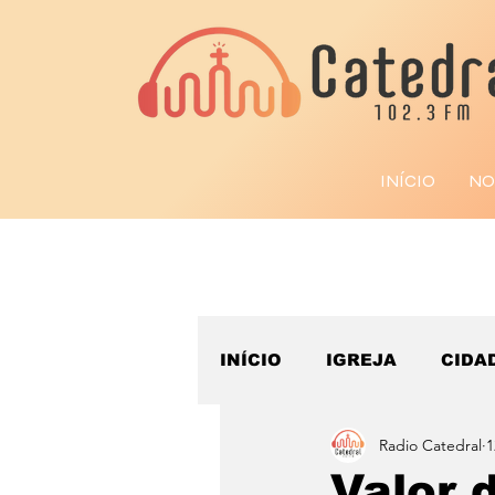
INÍCIO
NO
INÍCIO
IGREJA
CIDA
Radio Catedral
1
ESPORTE
Valor 