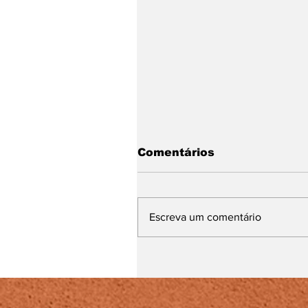
Comentários
Escreva um comentário
'Me Adota aí!": 23ª
edição da campanha
acontece neste sábad
(8)