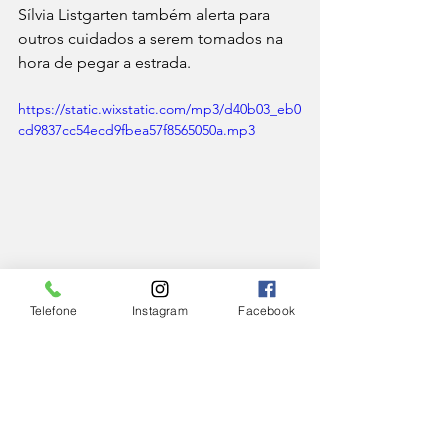
Sílvia Listgarten também alerta para 
outros cuidados a serem tomados na 
hora de pegar a estrada. 
https://static.wixstatic.com/mp3/d40b03_eb0
cd9837cc54ecd9fbea57f8565050a.mp3
CIDADE
Telefone
Instagram
Facebook