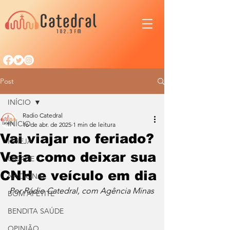
Post
INÍCIO
Radio Catedral
INÍCIO
16 de abr. de 2025
1 min de leitura
Vai viajar no feriado?
IGREJA
Veja como deixar sua
CIDADE
CNH e veículo em dia
NACIONAL
Por Rádio Catedral, com Agência Minas
BOM APETITE
BENDITA SAÚDE
OPINIÃO