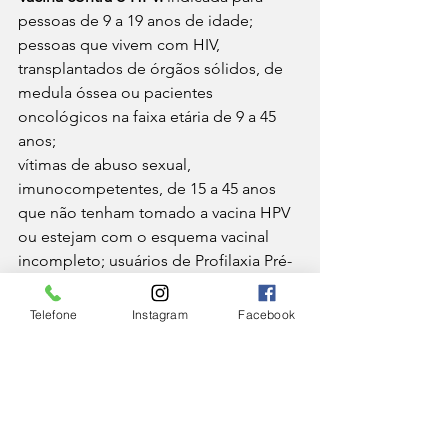
pessoas de 9 a 19 anos de idade; 
pessoas que vivem com HIV, 
transplantados de órgãos sólidos, de 
medula óssea ou pacientes 
oncológicos na faixa etária de 9 a 45 
anos;
vítimas de abuso sexual, 
imunocompetentes, de 15 a 45 anos 
que não tenham tomado a vacina HPV 
ou estejam com o esquema vacinal 
incompleto; usuários de Profilaxia Pré-
Exposição (PrEP) de HIV, com idade de 
15 a 45 anos, que não tenham tomado 
Telefone
Instagram
Facebook
a vacina HPV ou estejam com o 
esquema vacinal incompleto (de 
acordo com o esquema preconizado 
para a idade ou situação especial); 
pacientes com Papilomatose 