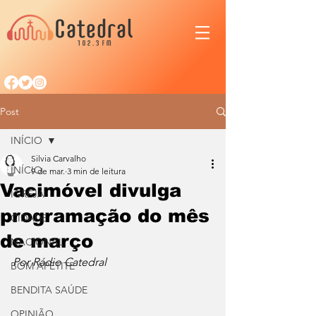
Post
INÍCIO
Silvia Carvalho
INÍCIO
9 de mar.
3 min de leitura
Vacimóvel divulga
IGREJA
programação do mês
CIDADE
de março
NACIONAL
Por Rádio Catedral
BOM APETITE
BENDITA SAÚDE
OPINIÃO