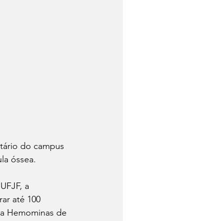
itário do campus 
la óssea.
 UFJF, a 
ar até 100 
 da Hemominas de 