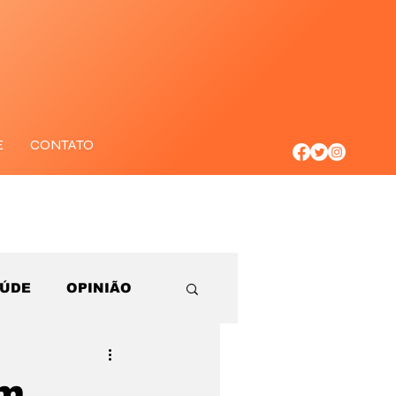
E
CONTATO
AÚDE
OPINIÃO
am