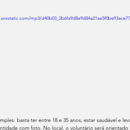
tic.wixstatic.com/mp3/d40b03_2b6fa9d8e9d84a21ae5f0be93ace7
simples: basta ter entre 18 e 35 anos, estar saudável e le
tidade com foto. No local, o voluntário será orientado 