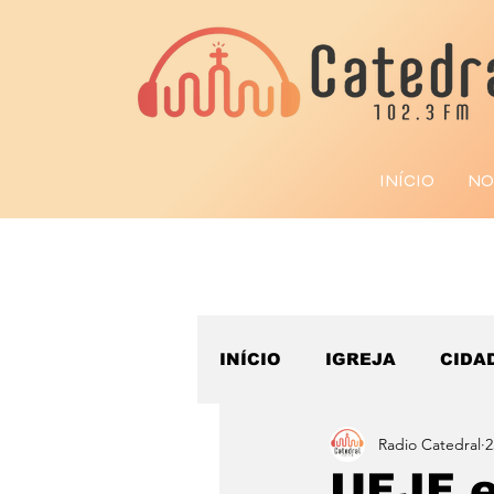
INÍCIO
NO
INÍCIO
IGREJA
CIDA
Radio Catedral
2
ESPORTE
UFJF 