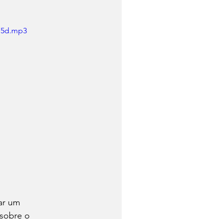
75d.mp3
var um 
sobre o 