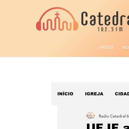
INÍCIO
NO
INÍCIO
IGREJA
CIDA
Radio Catedral
6
ESPORTE
UFJF a