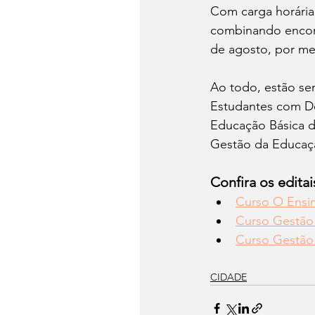
Com carga horária 
combinando encontr
de agosto, por mei
Ao todo, estão sen
Estudantes com De
Educação Básica d
Gestão da Educaçã
Confira os editai
Curso O Ensin
Curso Gestão 
Curso Gestão 
CIDADE