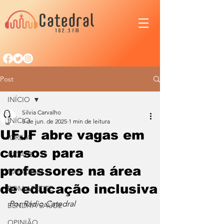
Post
INÍCIO
Silvia Carvalho
INÍCIO
5 de jun. de 2025
1 min de leitura
UFJF abre vagas em
IGREJA
cursos para
CIDADE
professores na área
NACIONAL
de educação inclusiva
BOM APETITE
Por Rádio Catedral
BENDITA SAÚDE
OPINIÃO