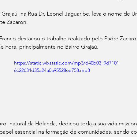
 Grajaú, na Rua Dr. Leonel Jaguaribe, leva o nome de U
te Zacaron.
Franco destacou o trabalho realizado pelo Padre Zacaron
de Fora, principalmente no Bairro Grajaú. 
https://static.wixstatic.com/mp3/d40b03_9d7101
6c22634d35a24a0a95528ee758.mp3
o, natural da Holanda, dedicou toda a sua vida missioná
e papel essencial na formação de comunidades, sendo c