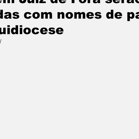
das com nomes de p
uidiocese
l