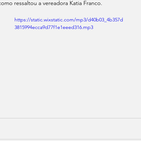
como ressaltou a vereadora Katia Franco. 
https://static.wixstatic.com/mp3/d40b03_4b357d
3815994ecca9d77f1e1eeed316.mp3