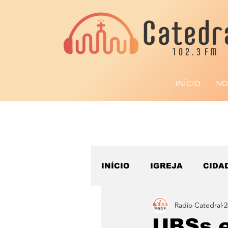
INÍCIO
NO
INÍCIO
IGREJA
CIDA
Radio Catedral
2
ESPORTE
UBSs e