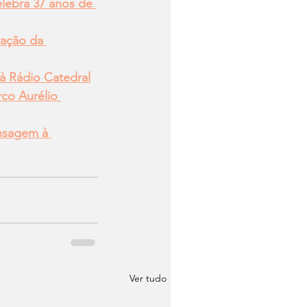
lebra 37 anos de 
ação da 
à Rádio Catedral
co Aurélio 
nsagem à 
Ver tudo