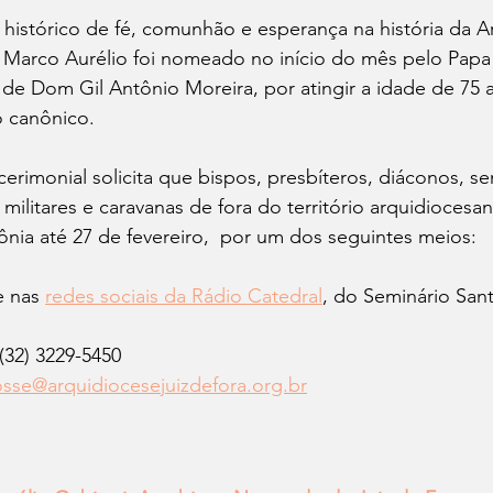
istórico de fé, comunhão e esperança na história da A
 Marco Aurélio foi nomeado no início do mês pelo Papa
 de Dom Gil Antônio Moreira, por atingir a idade de 75
 canônico. 
erimonial solicita que bispos, presbíteros, diáconos, sem
e militares e caravanas de fora do território arquidioces
nia até 27 de fevereiro, 
 por um dos seguintes meios:
 nas 
redes sociais da Rádio Catedral
, do Seminário San
(32) 3229-5450
sse@arquidiocesejuizdefora.org.br