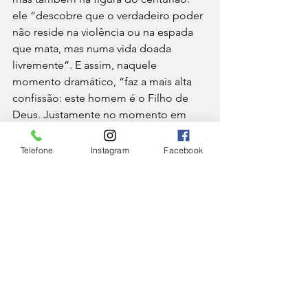
ele “descobre que o verdadeiro poder 
não reside na violência ou na espada 
que mata, mas numa vida doada 
livremente”. E assim, naquele 
momento dramático, “faz a mais alta 
confissão: este homem é o Filho de 
Deus. Justamente no momento em 
que a morte parece triunfar, a verdade 
se revela, o amor se manifesta e a 
Telefone
Instagram
Facebook
salvação se realiza”.
A paz é fruto da cruz: Deus se 
entrega por completo
Mesmo “hoje, enquanto a guerra 
parece sufocar cada palavra de paz, 
aqui — onde Jesus chorou — 
podemos ouvir ressoar essa mesma 