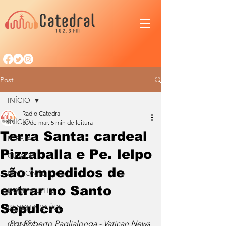
Post
INÍCIO
Radio Catedral
INÍCIO
30 de mar.
5 min de leitura
Terra Santa: cardeal
IGREJA
Pizzaballa e Pe. Ielpo
CIDADE
são impedidos de
NACIONAL
entrar no Santo
BOM APETITE
Sepulcro
BENDITA SAÚDE
Por Roberto Paglialonga - Vatican News
OPINIÃO