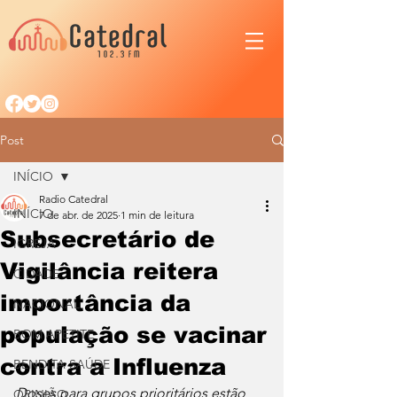
Post
INÍCIO
Radio Catedral
INÍCIO
7 de abr. de 2025
1 min de leitura
Subsecretário de
IGREJA
Vigilância reitera
CIDADE
importância da
NACIONAL
população se vacinar
BOM APETITE
contra a Influenza
BENDITA SAÚDE
Doses para grupos prioritários estão 
OPINIÃO