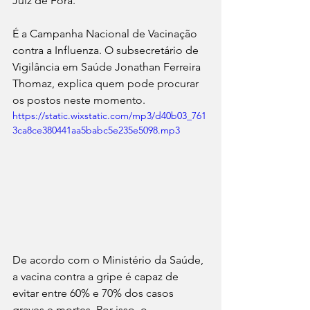
Juiz de Fora.
É a Campanha Nacional de Vacinação 
contra a Influenza. O subsecretário de 
Vigilância em Saúde Jonathan Ferreira 
Thomaz, explica quem pode procurar 
os postos neste momento.
https://static.wixstatic.com/mp3/d40b03_761
3ca8ce380441aa5babc5e235e5098.mp3
De acordo com o Ministério da Saúde, 
a vacina contra a gripe é capaz de 
evitar entre 60% e 70% dos casos 
graves e mortes. Por isso, o 