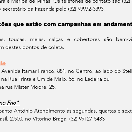
rá e Maripá de Minas. Os telefones de contato são (32) 
secretário da Fazenda pelo (32) 99972-3393. 
uições que estão com campanhas em andamen
s, toucas, meias, calças e cobertores são bem-vi
 um destes pontos de coleta.
Mãe
 Avenida Itamar Franco, 881, no Centro, ao lado do Stel
na Rua Trinta e Um de Maio, 56, no Ladeira ou 
na rua Mister Moore, 25.
o Frio"
Santo Antônio Atendimento às 
segundas, quartas e sext
sil, 2.500, no Vitorino Braga. (32) 99127-5483