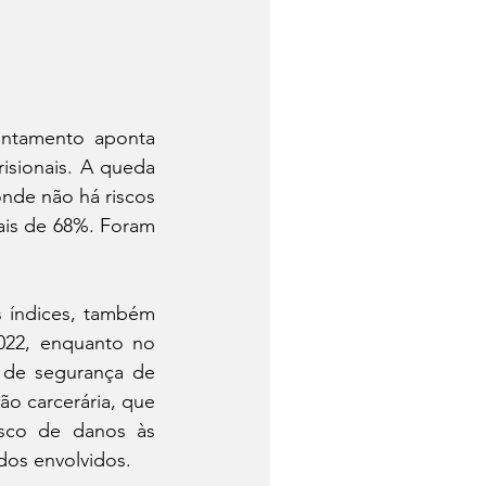
antamento aponta 
sionais. A queda 
nde não há riscos 
ais de 68%. Foram 
 índices, também 
022, enquanto no 
de segurança de 
o carcerária, que 
sco de danos às 
 dos envolvidos. 