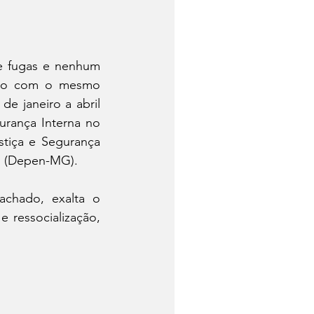
e fugas e nenhum 
ção com o mesmo 
e janeiro a abril 
rança Interna no 
stiça e Segurança 
s (Depen-MG). 
chado, exalta o 
 ressocialização, 