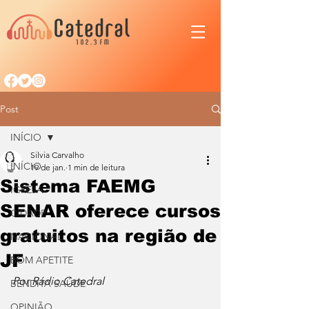
Post
INÍCIO
Silvia Carvalho
INÍCIO
19 de jan.
1 min de leitura
Sistema FAEMG
IGREJA
SENAR oferece cursos
CIDADE
gratuitos na região de
NACIONAL
JF
BOM APETITE
Por Rádio Catedral
BENDITA SAÚDE
OPINIÃO