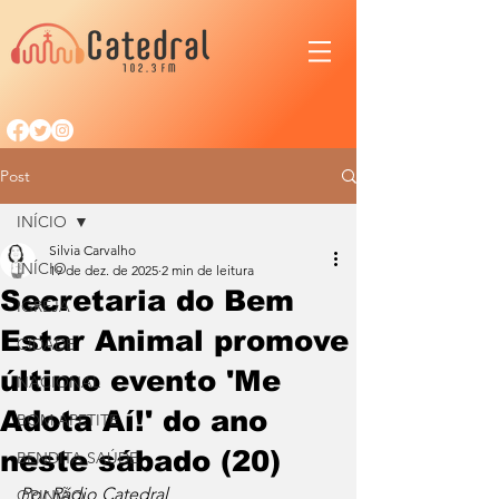
Post
INÍCIO
Silvia Carvalho
INÍCIO
19 de dez. de 2025
2 min de leitura
Secretaria do Bem
IGREJA
Estar Animal promove
CIDADE
último evento 'Me
NACIONAL
Adota Aí!' do ano
BOM APETITE
neste sábado (20)
BENDITA SAÚDE
Por Rádio Catedral
OPINIÃO